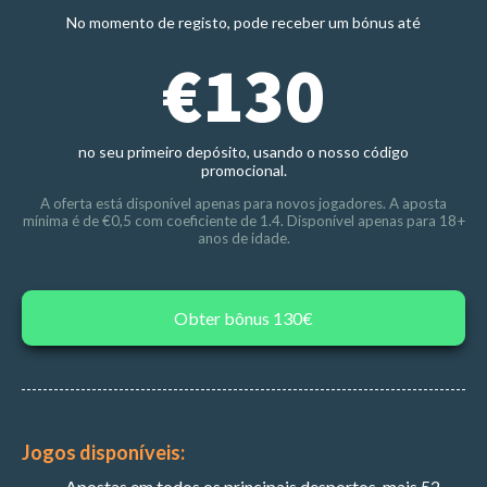
No momento de registo, pode receber um bónus até
€130
no seu primeiro depósito, usando o nosso código
promocional.
A oferta está disponível apenas para novos jogadores. A aposta
mínima é de €0,5 com coeficiente de 1.4. Disponível apenas para 18+
anos de idade.
Obter bônus 130€
Jogos disponíveis:
Apostas em todos os principais desportos, mais 52