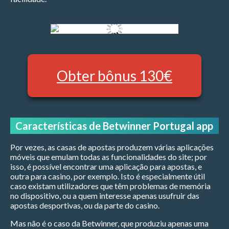
Obter bônus 130€
Características de Betwinner Portugal app
Por vezes, as casas de apostas produzem várias aplicações
móveis que emulam todas as funcionalidades do site; por
isso, é possível encontrar uma aplicação para apostas, e
outra para casino, por exemplo. Isto é especialmente útil
caso existam utilizadores que têm problemas de memória
no dispositivo, ou a quem interesse apenas usufruir das
apostas desportivas, ou da parte do casino.
Mas não é o caso da Betwinner, que produziu apenas uma