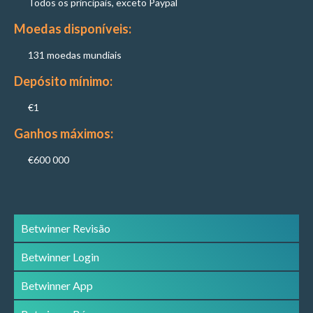
Todos os principais, exceto Paypal
Moedas disponíveis:
131 moedas mundiais
Depósito mínimo:
€1
Ganhos máximos:
€600 000
Betwinner Revisão
Betwinner Login
Betwinner App