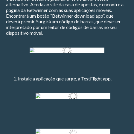
alternativo. Aceda ao site da casa de apostas, e encontre a
página da Betwinner com as suas aplicações móveis.
Encontrará um botão “Betwinner download app”, que
deverá premir. Surgirá um código de barras, que deve ser
interpretado por um leitor de códigos de barras no seu
dispositivo móvel.
Instale a aplicação que surge, a TestFlight app.