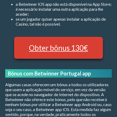
a Betwinner iOS app não está disponível na App Store;
é necessário instalar uma outra aplicação para lhe
aceder;
se um jogador quiser apenas instalar a aplicação de
Casino, tal não é possível.
Obter bônus 130€
Bônus com Betwinner Portugal app
Algumas casas oferecem um bônus a todos os utilizadores
que usem a aplicação móvel do serviço, em vez da versão
que se acede no navegador de Internet do dispositivo. A
Betwinner não oferece este bónus, pelo que não receberá
nenhum bónus por utilizar a Betwinner app Android ou, caso
seja o seu caso, a Betwinner app iOS. Esta medida faz algum
sentido, porque, na verdade, praticamente todos os