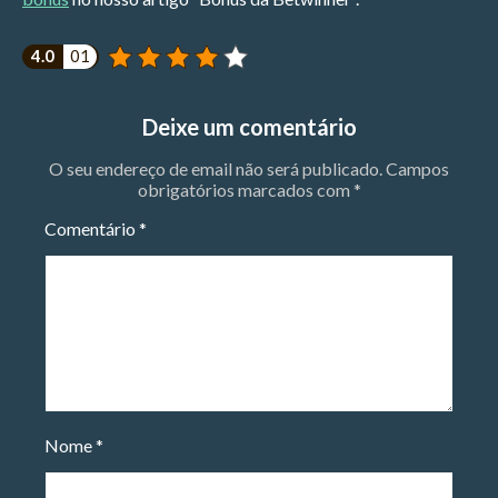
4.0
01
Deixe um comentário
O seu endereço de email não será publicado.
Campos
obrigatórios marcados com
*
Comentário
*
Nome
*