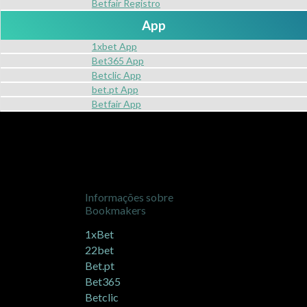
Betfair Registro
App
1xbet App
Bet365 App
Betclic App
bet.pt App
Betfair App
Informações sobre
Bookmakers
1xBet
22bet
Bet.pt
Bet365
Betclic