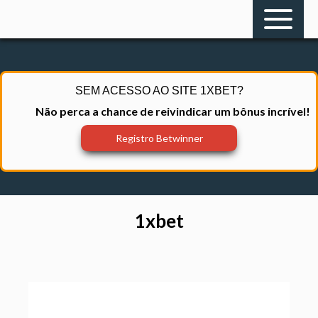
SEM ACESSO AO SITE 1XBET?
Não perca a chance de reivindicar um bônus incrível!
Registro Betwinner
1xbet