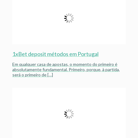
1xBet deposit métodos em Portugal
Em qualquer casa de apostas, o momento do primeiro é
absolutamente fundamental. Primeiro, porque, à partida,
será o primeiro de […]