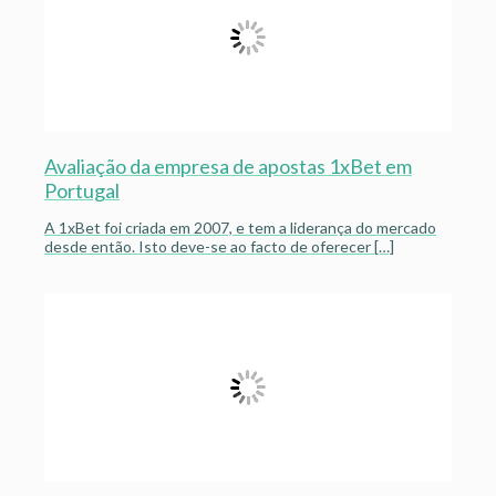
Avaliação da empresa de apostas 1xBet em
Portugal
A 1xBet foi criada em 2007, e tem a liderança do mercado
desde então. Isto deve-se ao facto de oferecer […]