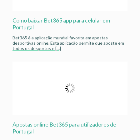
Como baixar Bet365 app para celular em
Portugal
Bet365 é a aplicação mundial favorita em apostas
desportivas online. Esta aplicação permite que aposte em
todos os desportos e […]
Apostas online Bet365 para utilizadores de
Portugal